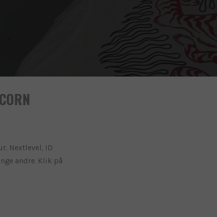
ICORN
ur, Nextlevel, ID
ange andre. Klik på