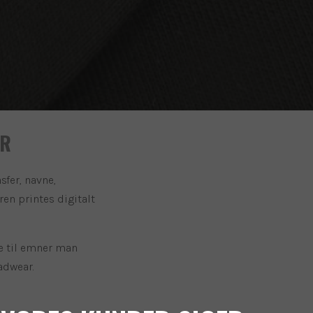
ER
sfer, navne,
ren printes digitalt
de til emner man
adwear.