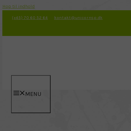
Hop til indhold
(+45) 70 60 52 64
kontakt@unicornsp.dk
MENU